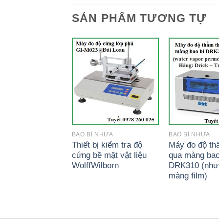
SẢN PHẨM TƯƠNG TỰ
GIẤY
BAO BÌ NHỰA
BAO BÌ NHỰA
ểm tra lực bám
Thiết bị kiểm tra độ
Máy đo độ t
eel test YYL100
cứng bề mặt vật liệu
qua màng bao
WolffWilborn
DRK310 (nhự
màng film)