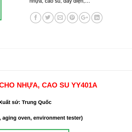
nhựa, cao su, dây điện,…
CHO NHỰA, CAO SU YY401A
Xuất sứ: Trung Quốc
, aging oven, environment tester)