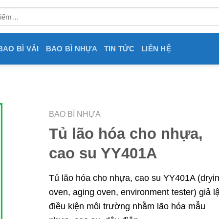
BAO BÌ VẢI
BAO BÌ NHỰA
TIN TỨC
LIÊN HỆ
BAO BÌ NHỰA
Tủ lão hóa cho nhựa,
cao su YY401A
Tủ lão hóa cho nhựa, cao su YY401A (dryi
oven, aging oven, environment tester) giả l
điều kiện môi trường nhằm lão hóa mẫu