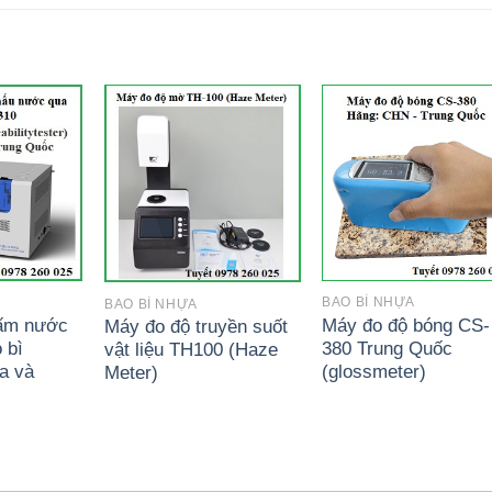
BAO BÌ NHỰA
BAO BÌ NHỰA
hấm nước
Máy đo độ bóng CS-
Máy đo độ truyền suốt
 bì
380 Trung Quốc
vật liệu TH100 (Haze
a và
(glossmeter)
Meter)