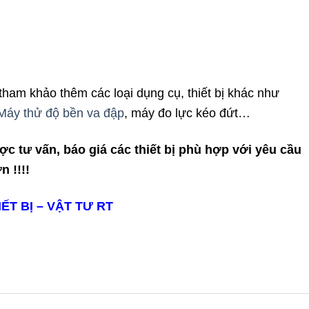
tham khảo thêm các loại dụng cụ, thiết bị khác như
Máy thử độ bền va đập
,
máy đo lực kéo đứt
…
ược
tư vấn, báo giá các thiết bị phù hợp với yêu cầu
 !!!!
T BỊ – VẬT TƯ RT