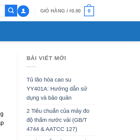
0
GIỎ HÀNG /
₫
0.00
BÀI VIẾT MỚI
Tủ lão hóa cao su
YY401A: Hướng dẫn sử
dụng và bảo quản
2 Tiêu chuẩn của máy đo
ng
độ thấm nước vải (GB/T
ập
4744 & AATCC 127)