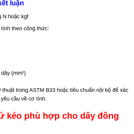
kết luận
g N hoặc kgf
tính theo công thức:
n dây (mm²)
ỹ thuật trong ASTM B33 hoặc tiêu chuẩn nội bộ để xác
yêu cầu về cơ tính.
hử kéo phù hợp cho dây đồng