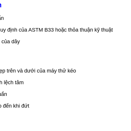
m
ẩn
quy định của ASTM B33 hoặc thỏa thuận kỹ thuật
 của dây
p trên và dưới của máy thử kéo
h lệch tâm
uẩn
 đến khi đứt