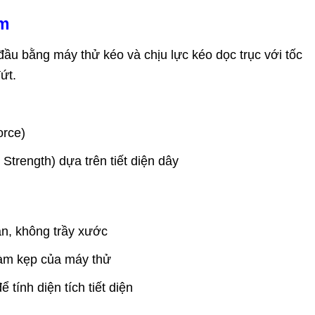
ệm
ầu bằng máy thử kéo và chịu lực kéo dọc trục với tốc
ứt.
orce)
 Strength) dựa trên tiết diện dây
n, không trầy xước
àm kẹp của máy thử
tính diện tích tiết diện