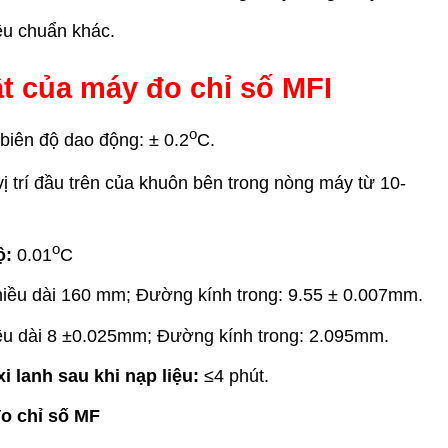
êu chuẩn khác.
ật của
máy đo chỉ số MFI
o
 biên độ dao động: ± 0.2
C.
 vị trí đầu trên của khuôn bên trong nòng máy từ 10-
o
ộ:
0.01
C
iều dài 160 mm; Đường kính trong: 9.55 ± 0.007mm.
u dài 8 ±0.025mm; Đường kính trong: 2.095mm.
i lanh sau khi nạp liệu:
≤4 phút.
o chỉ số MF