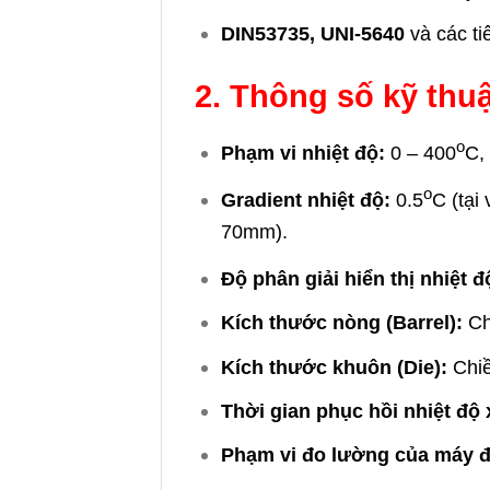
DIN53735, UNI-5640
và các ti
2. Thông số kỹ thu
o
Phạm vi nhiệt độ:
0 – 400
C,
o
Gradient nhiệt độ:
0.5
C (tại
70mm).
Độ phân giải hiển thị nhiệt đ
Kích thước nòng (Barrel):
Ch
Kích thước khuôn (Die):
Chiề
Thời gian phục hồi nhiệt độ x
Phạm vi đo lường của
máy đ