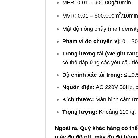
MFR: 0.01 – 600.00g/10min.
3
MVR: 0.01 – 600.00cm
/10min
Mật độ nóng chảy (melt densit
Phạm vi đo chuyển vị:
0 – 30
Trọng lượng tải (Weight rang
có thể đáp ứng các yêu cầu ti
Độ chính xác tải trọng:
≤ ±0.
Nguồn điện:
AC 220V 50Hz, c
Kích thước:
Màn hình cảm ứng
Trọng lượng:
Khoảng 110kg.
Ngoài ra, Quý khác hàng có thể
máy đo độ pH
,
máy đo độ bóng