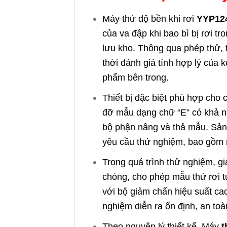
Máy thử độ bền khi rơi
YYP12
của va đập khi bao bì bị rơi t
lưu kho. Thông qua phép thử, t
thời đánh giá tính hợp lý của k
phẩm bên trong.
Thiết bị đặc biệt phù hợp cho 
đỡ mẫu dạng chữ “E” có khả năn
bộ phận nâng và thả mẫu. Sản
yêu cầu thử nghiệm, bao gồm r
Trong quá trình thử nghiệm, g
chóng, cho phép mẫu thử rơi 
với bộ giảm chấn hiệu suất cao
nghiệm diễn ra ổn định, an toàn
Theo nguyên lý thiết kế, Máy
t