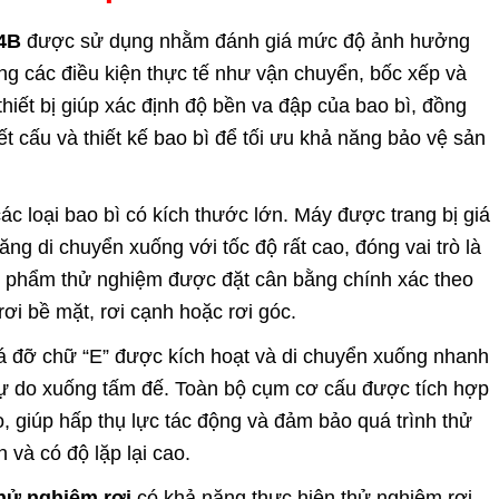
4B
được sử dụng nhằm đánh giá mức độ ảnh hưởng
rong các điều kiện thực tế như vận chuyển, bốc xếp và
hiết bị giúp xác định độ bền va đập của bao bì, đồng
ết cấu và thiết kế bao bì để tối ưu khả năng bảo vệ sản
các loại bao bì có kích thước lớn. Máy được trang bị giá
g di chuyển xuống với tốc độ rất cao, đóng vai trò là
 phẩm thử nghiệm được đặt cân bằng chính xác theo
ơi bề mặt, rơi cạnh hoặc rơi góc.
iá đỡ chữ “E” được kích hoạt và di chuyển xuống nhanh
tự do xuống tấm đế. Toàn bộ cụm cơ cấu được tích hợp
, giúp hấp thụ lực tác động và đảm bảo quá trình thử
 và có độ lặp lại cao.
hử nghiệm rơi
có khả năng thực hiện thử nghiệm rơi