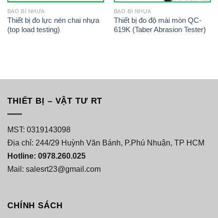
BAO BÌ NHỰA
BAO BÌ NHỰA
Thiết bị đo lực nén chai nhựa
Thiết bị đo độ mài mòn QC-
(top load testing)
619K (Taber Abrasion Tester)
THIẾT BỊ – VẬT TƯ RT
MST: 0319143098
Địa chỉ: 244/29 Huỳnh Văn Bánh, P.Phú Nhuận, TP HCM
Hotline: 0978.260.025
Mail: salesrt23@gmail.com
CHÍNH SÁCH