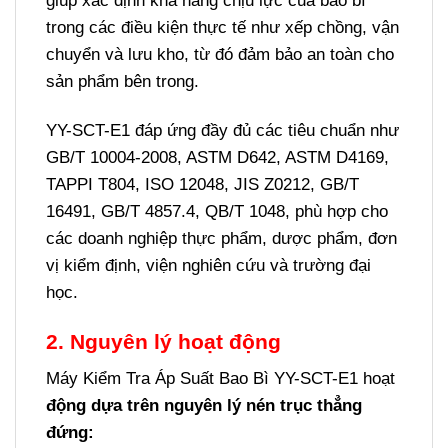
giúp xác định khả năng chịu lực của bao bì
trong các điều kiện thực tế như xếp chồng, vận
chuyển và lưu kho, từ đó đảm bảo an toàn cho
sản phẩm bên trong.
YY-SCT-E1 đáp ứng đầy đủ các tiêu chuẩn như
GB/T 10004-2008, ASTM D642, ASTM D4169,
TAPPI T804, ISO 12048, JIS Z0212, GB/T
16491, GB/T 4857.4, QB/T 1048, phù hợp cho
các doanh nghiệp thực phẩm, dược phẩm, đơn
vị kiểm định, viện nghiên cứu và trường đại
học.
2. Nguyên lý hoạt động
Máy Kiểm Tra Áp Suất Bao Bì YY-SCT-E1 hoạt
động dựa trên nguyên lý nén trục thẳng
đứng: