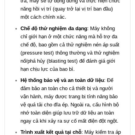
tra, máy sẽ tự động dừng và thực hiện chức
năng hồi vị trí (quay trở lại vị trí ban đầu)
một cách chính xác.
Chế độ thử nghiệm đa dạng
: Máy không
chỉ giới hạn ở một chức năng mà hỗ trợ đa
chế độ, bao gồm cả thử nghiệm nén áp suất
(pressure test) thông thường và thử nghiệm
nổ/phá hủy (blasting test) để đánh giá giới
hạn chịu lực của bao bì.
Hệ thống bảo vệ và an toàn dữ liệu
: Để
đảm bảo an toàn cho cả thiết bị và người
vận hành, máy được trang bị tính năng bảo
vệ quá tải cho đĩa ép. Ngoài ra, cấu hình bộ
nhớ toàn diện giúp lưu trữ dữ liệu an toàn
ngay cả khi xảy ra sự cố mất điện đột ngột.
Trình xuất kết quả tại chỗ
: Máy kiểm tra áp