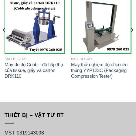
BAO BÌ GIẤY
BAO BÌ GIẤY
Máy đo độ Cobb – độ hấp thụ
Máy thử nghiệm độ chịu nén
của tissue, giấy và carton
thùng YYP123C (Packaging
DRK110
Compression Tester)
THIẾT BỊ – VẬT TƯ RT
MST: 0319143098