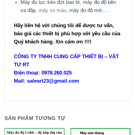
Máy đo lực kéo đứt bao bì
,
máy đo độ bền
va đập
, máy so màu,
máy đo độ mờ.
….
Hãy liên hệ với chúng tôi để được
tư vấn,
báo giá các thiết bị phù hợp với yêu cầu của
Quý khách hàng. Xin cám ơn !!!!
CÔNG TY TNHH CUNG CẤP THIẾT BỊ – VẬT
TƯ RT
Điện thoại: 0978.260.025
Mail: salesrt23@gmail.com
SẢN PHẨM TƯƠNG TỰ