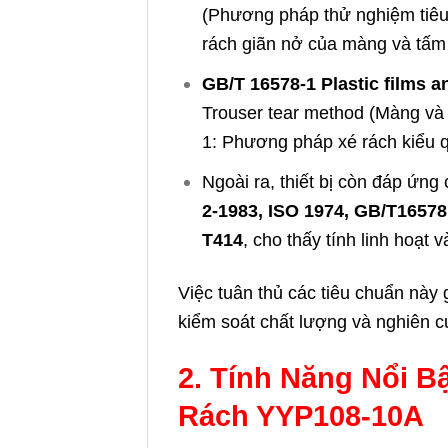
(Phương pháp thử nghiệm tiê
rách giãn nở của màng và tấm
GB/T 16578-1 Plastic films a
Trouser tear method (Màng và
1: Phương pháp xé rách kiểu 
Ngoài ra, thiết bị còn đáp ứn
2-1983, ISO 1974, GB/T1657
T414
, cho thấy tính linh hoạt
Việc tuân thủ các tiêu chuẩn này
kiểm soát chất lượng và nghiên cứu
2. Tính Năng Nổi B
Rách YYP108-10A