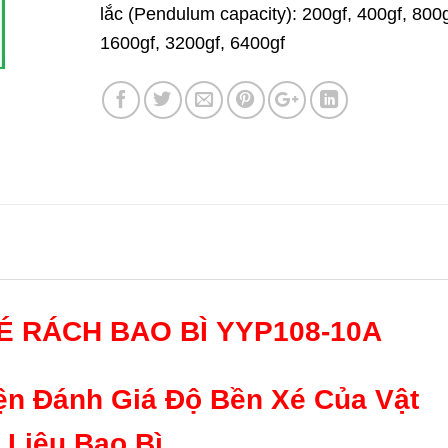
lắc (Pendulum capacity): 200gf, 400gf, 800g
1600gf, 3200gf, 6400gf
É RÁCH BAO BÌ YYP108-10A
ện Đánh Giá Độ Bền Xé Của Vật
Liệu Bao Bì