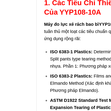
1. Các Tiêu Chí Th
Của YYP108-10A
Máy đo lực xé rách bao bìYYP
tuân thủ một loạt các tiêu chuẩn 
ứng dụng rộng rãi:
ISO 6383-1 Plastics:
Determina
Split pants type tearing meth
nhựa. Phần 1: Phương pháp xé
ISO 6383-2 Plastics:
Films and
Elmando Method (Xác định khả
Phương pháp Elmando).
ASTM D1922 Standard Test Me
Expansion Tearing of Plasti