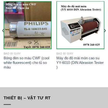
BAO BÌ GIẤY
BAO BÌ GIẤY
Bóng đèn so màu CWF (cool
Máy đo độ mài mòn cao su
white fluorescent) cho tủ so
YY-6010 (DIN Abrasion Tester
màu
)
THIẾT BỊ – VẬT TƯ RT