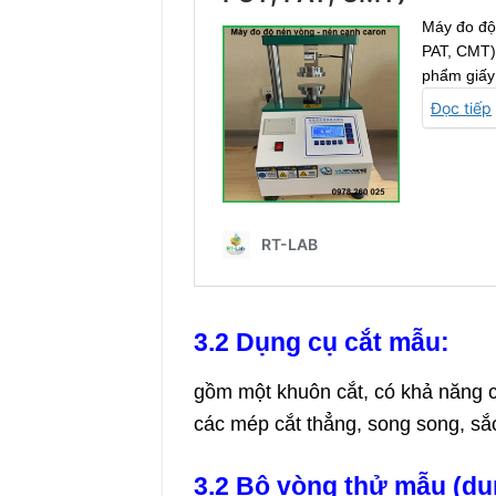
3.2 Dụng cụ cắt m
ẫ
u
:
gồm một khuôn cắt, có khả năng c
các mép cắt thẳng, song song, sắ
3.2 Bộ vòng thử mẫu (dụ