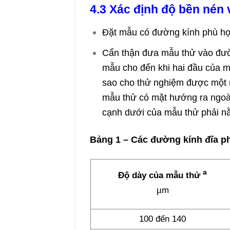
4.3 Xác định độ bền nén 
Đặt mẫu có đường kính phù h
Cẩn thận đưa mẫu thử vào đườn
mẫu cho đến khi hai đầu của 
sao cho thử nghiệm được một 
mẫu thử có mặt hướng ra ngoài
cạnh dưới của mẫu thử phải n
B
ả
ng 1 – Các đường k
í
nh đĩa p
a
Độ dày của mẫu thử
µm
100 đến 140