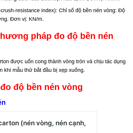
-crush-resistance index): Chỉ số độ bền nén vòng: Độ
ợng. Đơn vị: KN/m.
 phương pháp đo độ bền nén
rton được uốn cong thành vòng tròn và chịu tác dụng
n khi mẫu thử bắt đầu bị xẹp xuống.
ụ
đo độ bền nén vòng
én