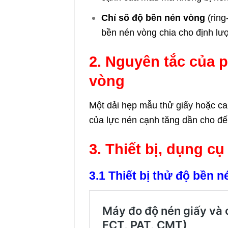
Ch
ỉ
số độ bền nén vòng
(ring
bền nén vòng chia cho định lư
2. Nguyên tắc của
vòng
Một dải hẹp mẫu thử giấy hoặc ca
của lực nén cạnh tăng dần cho đế
3. Thiết bị, dụng c
3.1 T
hiết bị thử độ bền n