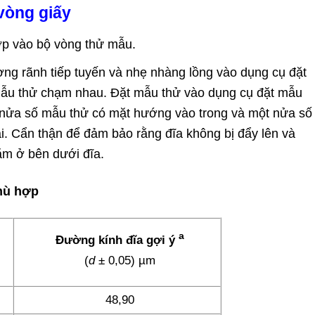
vòng giấy
ợp vào bộ vòng thử mẫu.
g rãnh tiếp tuyến và nhẹ nhàng lồng vào dụng cụ đặt
mẫu thử chạm nhau. Đặt mẫu thử vào dụng cụ đặt mẫu
nửa số mẫu thử có mặt hướng vào trong và một nửa số
. Cẩn thận để đảm bảo rằng đĩa không bị đẩy lên và
ằm ở bên dưới đĩa.
hù h
ợ
p
a
Đường kính đĩa gợi ý
(
d
± 0,05) µm
48,90