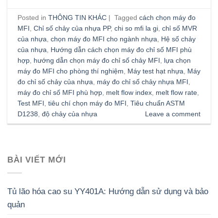
Posted in
THÔNG TIN KHÁC
|
Tagged
cách chọn máy đo
MFI
,
Chỉ số chảy của nhựa PP
,
chi so mfi la gi
,
chỉ số MVR
của nhựa
,
chọn máy đo MFI cho ngành nhựa
,
Hệ số chảy
của nhựa
,
Hướng dẫn cách chọn máy đo chỉ số MFI phù
hợp
,
hướng dẫn chọn máy đo chỉ số chảy MFI
,
lựa chọn
máy đo MFI cho phòng thí nghiệm
,
Máy test hạt nhựa
,
Máy
đo chỉ số chảy của nhựa
,
máy đo chỉ số chảy nhựa MFI
,
máy đo chỉ số MFI phù hợp
,
melt flow index
,
melt flow rate
,
Test MFI
,
tiêu chí chọn máy đo MFI
,
Tiêu chuẩn ASTM
D1238
,
độ chảy của nhựa
Leave a comment
BÀI VIẾT MỚI
Tủ lão hóa cao su YY401A: Hướng dẫn sử dụng và bảo
quản