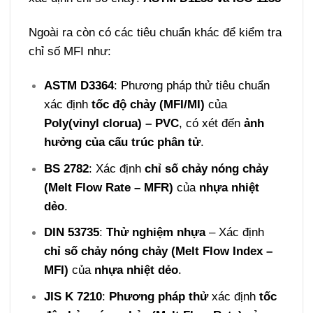
Ngoài ra còn có các tiêu chuẩn khác để kiểm tra
chỉ số MFI như:
ASTM D3364
: Phương pháp thử tiêu chuẩn
xác định
tốc độ chảy (MFI/MI)
của
Poly(vinyl clorua) – PVC
, có xét đến
ảnh
hưởng của cấu trúc phân tử
.
BS 2782
: Xác định
chỉ số chảy nóng chảy
(Melt Flow Rate – MFR)
của
nhựa nhiệt
dẻo
.
DIN 53735
:
Thử nghiệm nhựa
– Xác định
chỉ số chảy nóng chảy (Melt Flow Index –
MFI)
của
nhựa nhiệt dẻo
.
JIS K 7210
:
Phương pháp thử
xác định
tốc