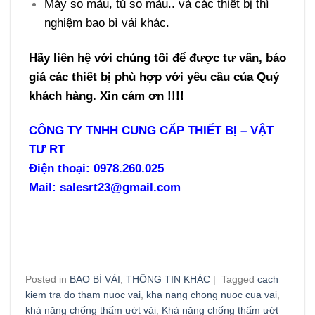
Máy so màu,
tủ so màu..
và các thiết bị thí
nghiệm bao bì vải khác.
Hãy liên hệ với chúng tôi để được
tư vấn, báo
giá các thiết bị phù hợp với yêu cầu của Quý
khách hàng. Xin cám ơn !!!!
CÔNG TY TNHH CUNG CẤP THIẾT BỊ – VẬT
TƯ RT
Điện thoại: 0978.260.025
Mail: salesrt23@gmail.com
Posted in
BAO BÌ VẢI
,
THÔNG TIN KHÁC
|
Tagged
cach
kiem tra do tham nuoc vai
,
kha nang chong nuoc cua vai
,
khả năng chống thấm ướt vải
,
Khả năng chống thấm ướt