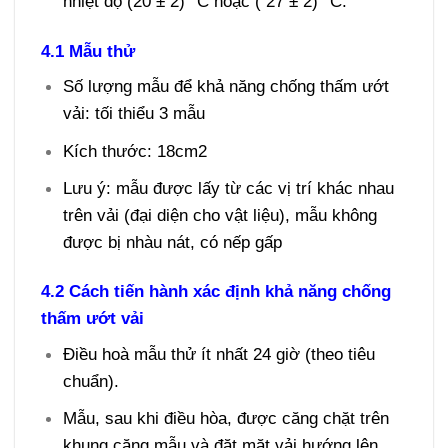
nhiệt độ (20 ± 2) °C hoặc ( 27 ± 2) °C.
4.1 Mẫu thử
Số lượng mẫu để khả năng chống thấm ướt
vải: tối thiểu 3 mẫu
Kích thước: 18cm2
Lưu ý: mẫu được lấy từ các vị trí khác nhau
trên vải (đại diện cho vật liệu), mẫu không
được bị nhàu nát, có nếp gấp
4.2 Cách tiến hành xác định khả năng chống
thấm ướt vải
Điều hoà mẫu thử ít nhất 24 giờ (theo tiêu
chuẩn).
Mẫu, sau khi điều hòa, được căng chặt trên
khung căng mẫu và đặt mặt vải hướng lên