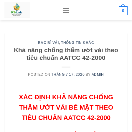
Skip
0
to
content
BAO BÌ VẢI
,
THÔNG TIN KHÁC
Khả năng chống thấm ướt vải theo
tiêu chuẩn AATCC 42-2000
POSTED ON
THÁNG 7 17, 2020
BY
ADMIN
XÁC ĐỊNH KHẢ NĂNG CHỐNG
THẤM ƯỚT VẢI BỀ MẶT THEO
TIÊU CHUẨN AATCC 42-2000