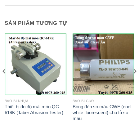
SẢN PHẨM TƯƠNG TỰ
BAO BÌ NHỰA
BAO BÌ GIẤY
Thiết bị đo độ mài mòn QC-
Bóng đèn so màu CWF (cool
619K (Taber Abrasion Tester)
white fluorescent) cho tủ so
màu