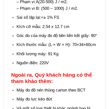
– Phạm vi A(20-500) J / m2,
– Phạm vi B: (500 ~ 1000) J / m2.
Sai số lặp lại:<± 1% FS
Kích cỡ mẫu: 2.54 x 12.7 cm
Góc đo của máy đo độ bền liên kết giấy: 90°
Kích thước mẫu: (L × W × H): 70×34×60cm
Khối lượng máy: 91 Kg
Nguồn điện: 220V
Ngoài ra, Quý khách hàng có thể
tham khảo thêm:
Máy đo độ nén thùng carton theo BCT
Máy đo lực kéo đứt
Và một số loại thiết bị khác ngành bao bì