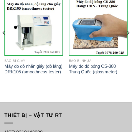
BAO BÌ GIẤY
BAO BÌ NHỰA
Máy đo độ nhẵn giấy (độ láng)
Máy đo độ bóng CS-380
DRK105 (smoothness tester)
Trung Quốc (glossmeter)
THIẾT BỊ – VẬT TƯ RT