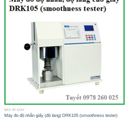
BAO BÌ GIẤY
Máy đo độ nhẵn giấy (độ láng) DRK105 (smoothness tester)