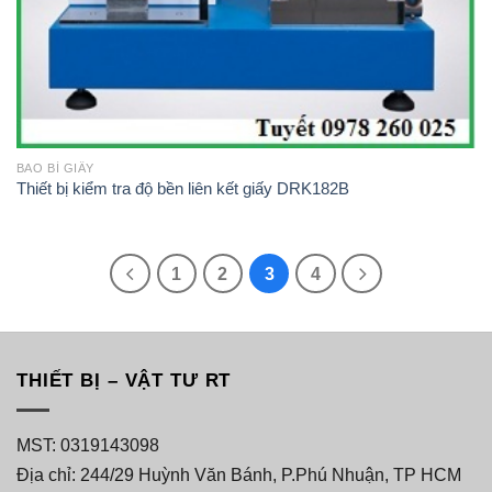
BAO BÌ GIẤY
Thiết bị kiểm tra độ bền liên kết giấy DRK182B
1
2
3
4
THIẾT BỊ – VẬT TƯ RT
MST: 0319143098
Địa chỉ: 244/29 Huỳnh Văn Bánh, P.Phú Nhuận, TP HCM