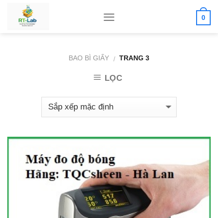
Skip
0
to
content
BAO BÌ GIẤY
TRANG 3
/
LỌC