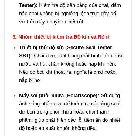
Tester):
Kiểm tra độ cân bằng của chai, đảm
bảo chai không bị nghiêng lệch trục gây đổ
vỡ trên dây chuyền chiết rót.
3. Nhóm thiết bị kiểm tra Độ kín và Rò rỉ
Thiết bị thử độ kín (Secure Seal Tester –
SST):
Chai được đặt trong một bình kín chứa
nước và hút chân không hoặc nạp khí nén.
Nếu có bọt khí thoát ra, nghĩa là chai hoặc
nắp bị hở.
Máy soi phôi nhựa (Polariscope):
Sử dụng
ánh sáng phân cực để kiểm tra các ứng suất
dư bên trong phôi nhựa hoặc chai thành
phẩm, giúp phát hiện các lỗi tiềm ẩn do nhiệt
độ hoặc áp suất khuôn không đều.