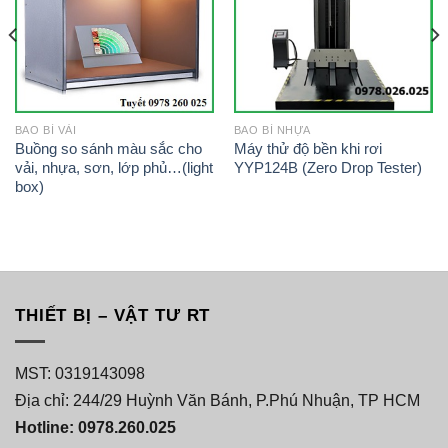
BAO BÌ VẢI
BAO BÌ NHỰA
Buồng so sánh màu sắc cho
Máy thử độ bền khi rơi
vải, nhựa, sơn, lớp phủ…(light
YYP124B (Zero Drop Tester)
box)
THIẾT BỊ – VẬT TƯ RT
MST: 0319143098
Địa chỉ: 244/29 Huỳnh Văn Bánh, P.Phú Nhuận, TP HCM
Hotline: 0978.260.025