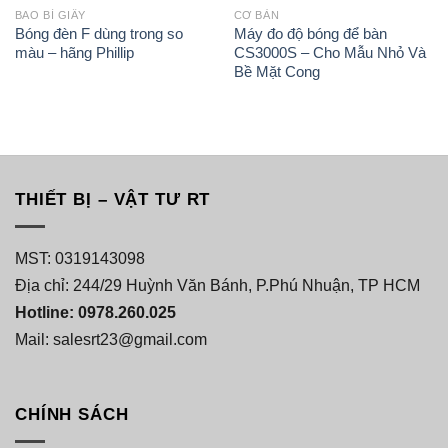
BAO BÌ GIẤY
CƠ BẢN
Bóng đèn F dùng trong so
Máy đo độ bóng để bàn
màu – hãng Phillip
CS3000S – Cho Mẫu Nhỏ Và
Bề Mặt Cong
THIẾT BỊ – VẬT TƯ RT
MST: 0319143098
Địa chỉ: 244/29 Huỳnh Văn Bánh, P.Phú Nhuận, TP HCM
Hotline: 0978.260.025
Mail: salesrt23@gmail.com
CHÍNH SÁCH