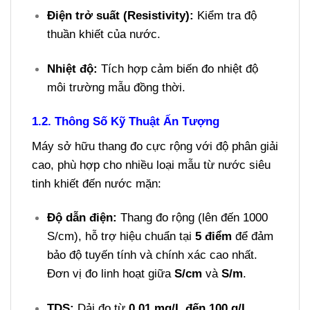
Điện trở suất (Resistivity):
Kiểm tra độ
thuần khiết của nước.
Nhiệt độ:
Tích hợp cảm biến đo nhiệt độ
môi trường mẫu đồng thời.
1.2. Thông Số Kỹ Thuật Ấn Tượng
Máy sở hữu thang đo cực rộng với độ phân giải
cao, phù hợp cho nhiều loại mẫu từ nước siêu
tinh khiết đến nước mặn:
Độ dẫn điện:
Thang đo rộng (lên đến 1000
S/cm), hỗ trợ hiệu chuẩn tại
5 điểm
để đảm
bảo độ tuyến tính và chính xác cao nhất.
Đơn vị đo linh hoạt giữa
S/cm
và
S/m
.
TDS:
Dải đo từ
0.01 mg/L đến 100 g/L
.